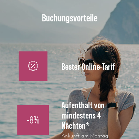
Buchungsvorteile
Bester Online-Tarif
Aufenthalt von
mindestens 4
-8%
Nächten*
Ankunft am Montag