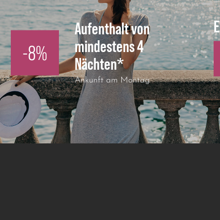
E
Aufenthalt von
mindestens 4
-8%
Nächten*
Ankunft am Montag