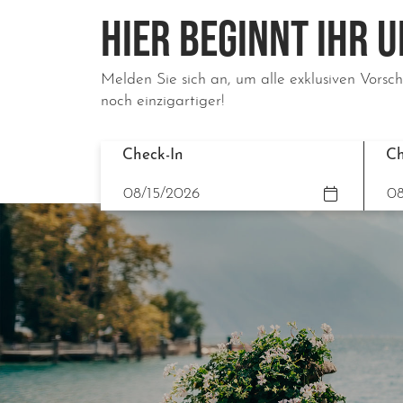
HIER BEGINNT IHR 
Melden Sie sich an, um alle exklusiven Vorsch
noch einzigartiger!
Check-In
Ch