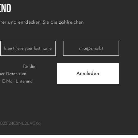
END
er und entdecken Sie die zahlreichen
rmationen
für die
Anmleden
ner Daten zum
 E-Mail-Liste und
IT022124C2NE2EVCX6