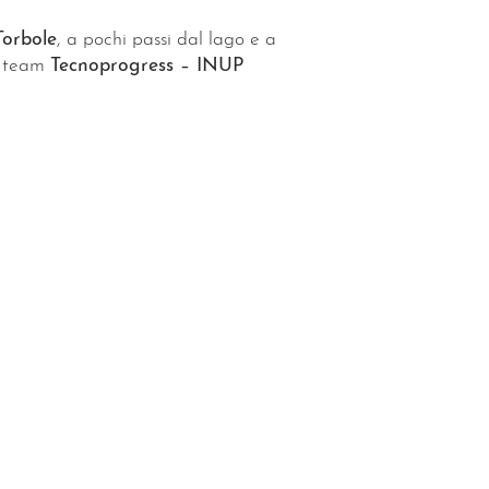
Torbole
, a pochi passi dal lago e a
el team
Tecnoprogress – INUP