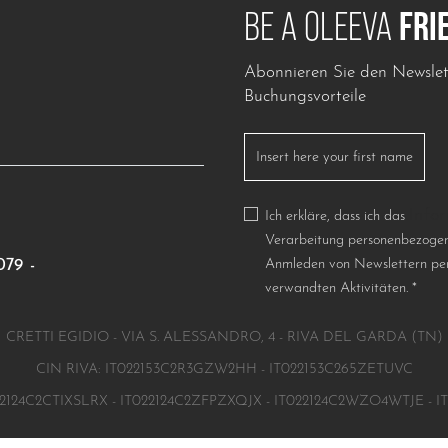
FRI
BE A OLEEVA
Abonnieren Sie den Newslett
Buchungsvorteile
Info
Ich erkläre, dass ich das
Verarbeitung personenbezoge
079
-
Anmleden von Newslettern per
verwandten Aktivitäten.
*
CRETTI EGIDIO - VIA S. ALESSANDRO, 4 - RIVA DEL GARDA (TN)
CIN RIVA: IT022153C2R3GZW2HH - IT022153C265ZETUVC
2124C2CTIXSLRX - IT022124C2ZFPZXQJX - IT022124C2WZO4WTJE - 