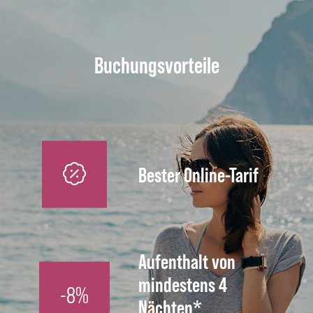
Buchungsvorteile
Bester Online-Tarif
Aufenthalt von
mindestens 4
-8%
Nächten*