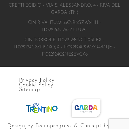
CRETTI EGIDIO - VIA S. ALESSANDRO, 4 - RIVA DEL
GARDA (TN)
CIN RIVA: IT022153C2R3GZW2HH -
IT022153C265ZETUVC
CIN TORBOLE: IT022124C2CTIXSLRX -
IT022124C2ZFPZXQJX - IT022124C2WZO4WTJE -
IT022124C2NE2EVCX6
Privacy Policy
Cookie Policy
Sitemap
Design by Tecnoprogress & Concept by