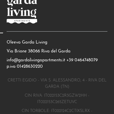
Oleeva Garda Living
Via Brione 38066 Riva del Garda
info@gardalivingapartments.it
+39 0464748079
p.iva 01428630220
CRETTI EGIDIO - VIA S. ALESSANDRO, 4 - RIVA DEL
GARDA (TN)
CIN RIVA: IT022153C2R3GZW2HH -
IT022153C265ZETUVC
CIN TORBOLE: IT022124C2CTIXSLRX -