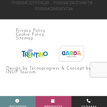
IT022124C2ZFPZXQJX - IT022124C2WZO4WTJE -
IT022124C2NE2EVCX6
Privacy Policy
Cookie Policy
Sitemap
Design by Tecnoprogress & Concept by
INUP Tourism
Le tue preferenze relative alla privacy