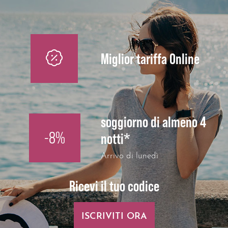
Miglior tariffa Online
soggiorno di almeno 4
-8%
notti*
Arrivo di lunedì
Ricevi il tuo codice
ISCRIVITI ORA