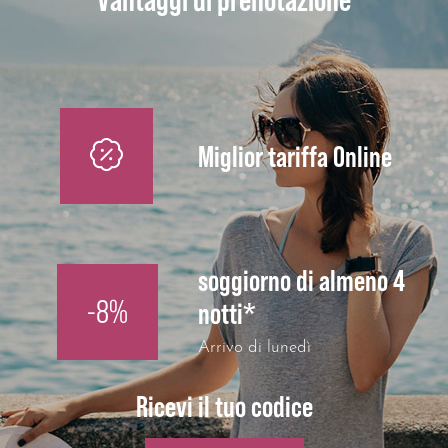
Miglior tariffa Online
soggiorno di almeno 4
-8%
notti*
Arrivo di lunedì
Ricevi il tuo codice