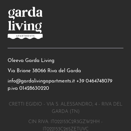
Oleeva Garda Living
Via Brione 38066 Riva del Garda
info@gardalivingapartments.it
+39 0464748079
p.iva 01428630220
CRETTI EGIDIO - VIA S. ALESSANDRO, 4 - RIVA DEL
GARDA (TN)
CIN RIVA: IT022153C2R3GZW2HH -
IT022153C265ZETUVC