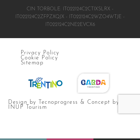
CIN TORBOLE: IT022124C2CTIXSLRX -
IT022124C2ZFPZXQJX - IT022124C2WZO4WTJE -
IT022124C2NE2EVCX6
Privacy Policy
Cookie Policy
Sitemap
Design by Tecnoprogress & Concept by
INUP Tourism